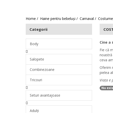
Accesorii
Fetițe
Băieți
Home
Haine pentru bebeluși
Carnaval
Costume 
Categorii
COST
Cine a 
Body
Fie că m
noastră 
Salopete
ceva amu
Oferim m
Combinezoane
pielea a
Tricouri
Viața e 
Nu exis
Seturi avantajoase
Adulți