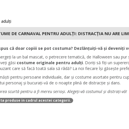
adulți
UME DE CARNAVAL PENTRU ADULȚI: DISTRACȚIA NU ARE LI
spus că doar copiii se pot costuma? Dezlănțuiți-vă și deveniți v
ergeți la un bal mascat, o petrecere tematică, de Halloween sau pur și s
veți găsi
costume originale pentru adulți
. Doriți să fiți un supere
zant care să facă toată sala să râdă? La noi fiecare își găsește prefe
ăști pentru persoane individuale, dar și costume asortate pentru cupluri ș
ltui personaj și bucurați-vă de o noapte plină de distracție și dans.
prea scurtă pentru a fi mereu serioși. Alegeți-vă costumul și distrați-vă!
ta produse in cadrul acestei categorii.