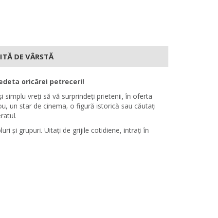
MITĂ DE VÂRSTĂ
edeta oricărei petreceri!
implu vreți să vă surprindeți prietenii, în oferta
rou, un star de cinema, o figură istorică sau căutați
ratul.
i grupuri. Uitați de grijile cotidiene, intrați în