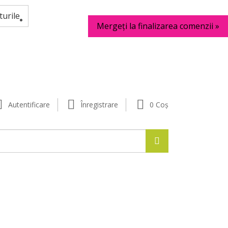
urile
Mergeți la finalizarea comenzii »
Autentificare
Înregistrare
0
Coș