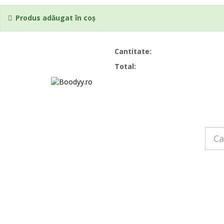
Produs adăugat în coș
Cantitate:
Total:
Home
Lichidare
Fotbal
Body
Body-uri extensibile
Body cu mânecă lungă