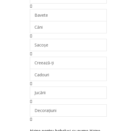
Bavete
Căni
Sacoșe
Creează-ți
Cadouri
Jucării
Decorațiuni
Haine pentru bebeluși cu nume
Haine