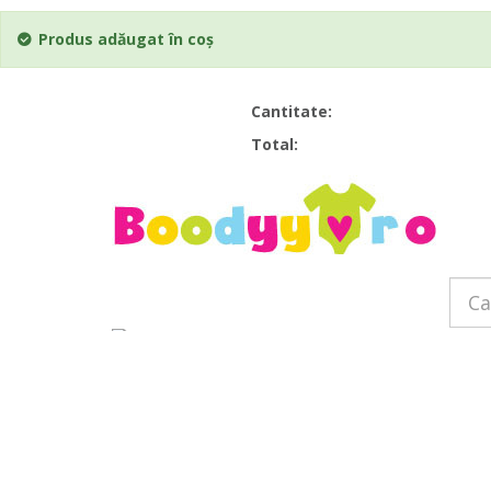
Produs adăugat în coș
Cantitate:
Total:
Home
Lichidare
Fotbal
Body
Body-uri extensibile
Body cu mânecă lungă