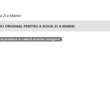
a Zi a Mamei
U ORIGINAL PENTRU A DOUA ZI A MAMEI
ta produse in cadrul acestei categorii.