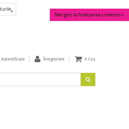
urile
Mergeți la finalizarea comenzii »
Autentificare
Înregistrare
0
Coș