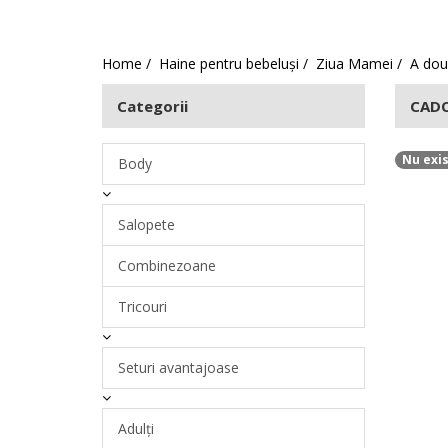
Fetițe
Băieți
Home
Haine pentru bebeluși
Ziua Mamei
A dou
Categorii
CADO
Nu exis
Body
Salopete
Combinezoane
Tricouri
Seturi avantajoase
Adulți