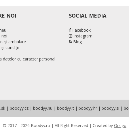
RE NOI
SOCIAL MEDIA
meu
Facebook
 noi
Instagram
rt și ambalare
Blog
și condiții
a datelor cu caracter personal
.sk
|
boodyy.cz
|
boodyy.hu
|
boodyy.it
|
boodyy.hr
|
boodyy.si
|
bo
© 2017 - 2026 Boodyy.ro | All Right Reserved | Created by
Orsigo