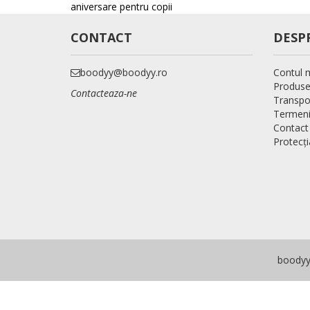
aniversare pentru copii
CONTACT
DESP
boodyy@boodyy.ro
Contul 
Produse
Contacteaza-ne
Transpo
Termeni 
Contact
Protecți
boodyy