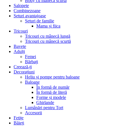
Body cu mânecă scurtă
Salopete
Combinezoane
Seturi avantajoase
Seturi de familie
Mama și fiica
Tricouri
Tricouri cu mânecă lungă
Tricouri cu mânecă scurtă
Bavete
Adulți
Femei
Bărbați
Creează-ți
Decorațiuni
Heliu și pompe pentru baloane
Baloane
În formă de număr
În formă de literă
Forme și modele
Ghirlande
Lumânări pentru Tort
Accesorii
Fetițe
Băieți