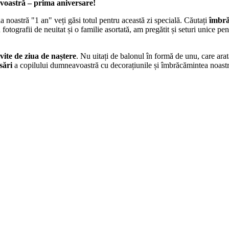
avoastră – prima aniversare!
ia noastră "1 an" veți găsi totul pentru această zi specială. Căutați
îmbră
 fotografii de neuitat și o familie asortată, am pregătit și seturi unice pe
vite de ziua de naștere
. Nu uitați de balonul în formă de unu, care arat
sări
a copilului dumneavoastră cu decorațiunile și îmbrăcămintea noastr