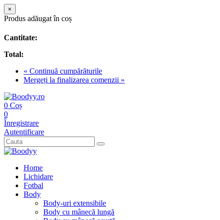
×
Produs adăugat în coș
Cantitate:
Total:
« Continuă cumpărăturile
Mergeți la finalizarea comenzii »
0
Coș
0
Înregistrare
Autentificare
Home
Lichidare
Fotbal
Body
Body-uri extensibile
Body cu mânecă lungă