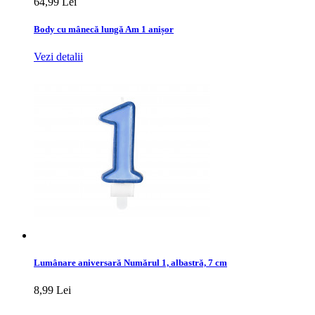
64,99 Lei
Body cu mânecă lungă Am 1 anișor
Vezi detalii
Lumânare aniversară Numărul 1, albastră, 7 cm
8,99 Lei