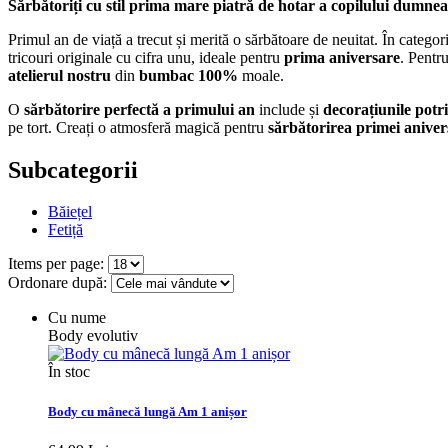
Sărbătoriți cu stil prima mare piatră de hotar a copilului dumne
Primul an de viață a trecut și merită o sărbătoare de neuitat. În categor
tricouri originale cu cifra unu, ideale pentru
prima aniversare
. Pentru
atelierul nostru
din
bumbac 100%
moale.
O
sărbătorire perfectă a primului an
include și
decorațiunile potri
pe tort. Creați o atmosferă magică pentru
sărbătorirea primei aniver
Subcategorii
Băiețel
Fetiță
Items per page:
Ordonare după:
Cu nume
Body evolutiv
În stoc
Body cu mânecă lungă Am 1 anișor