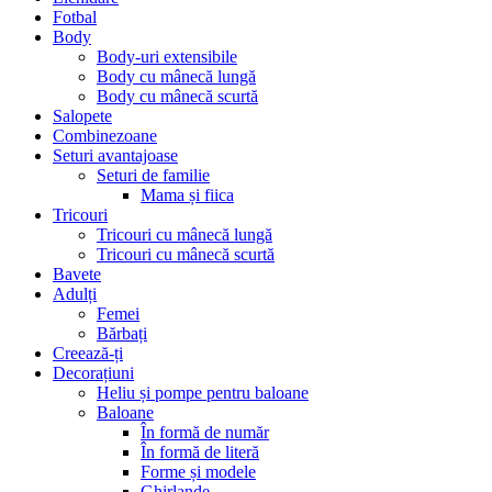
Fotbal
Body
Body-uri extensibile
Body cu mânecă lungă
Body cu mânecă scurtă
Salopete
Combinezoane
Seturi avantajoase
Seturi de familie
Mama și fiica
Tricouri
Tricouri cu mânecă lungă
Tricouri cu mânecă scurtă
Bavete
Adulți
Femei
Bărbați
Creează-ți
Decorațiuni
Heliu și pompe pentru baloane
Baloane
În formă de număr
În formă de literă
Forme și modele
Ghirlande