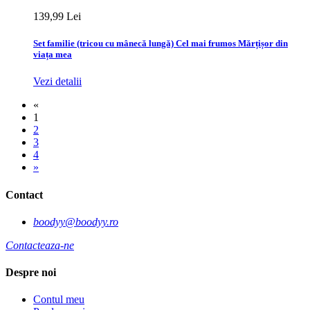
139,99 Lei
Set familie (tricou cu mânecă lungă) Cel mai frumos Mărțișor din
viața mea
Vezi detalii
«
1
2
3
4
»
Contact
boodyy@boodyy.ro
Contacteaza-ne
Despre noi
Contul meu