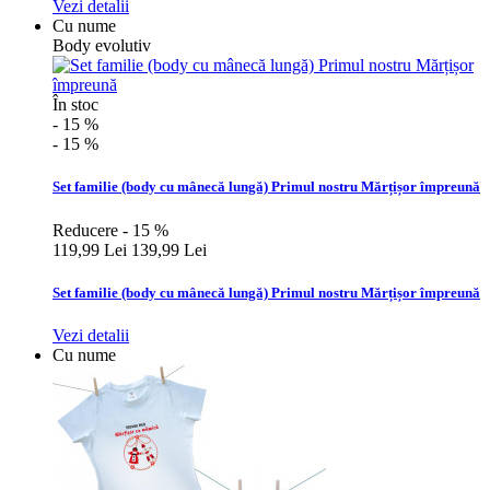
Vezi detalii
Cu nume
Body evolutiv
În stoc
- 15 %
- 15 %
Set familie (body cu mânecă lungă) Primul nostru Mărțișor împreună
Reducere - 15 %
119,99 Lei
139,99 Lei
Set familie (body cu mânecă lungă) Primul nostru Mărțișor împreună
Vezi detalii
Cu nume