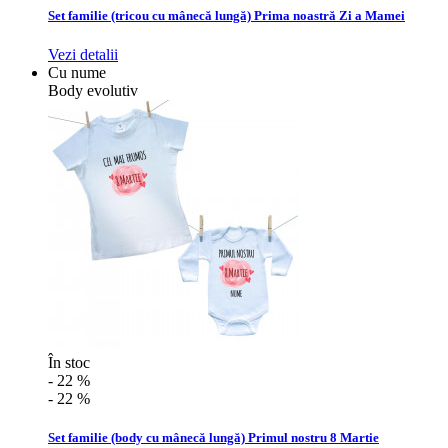
Set familie (tricou cu mânecă lungă) Prima noastră Zi a Mamei
Vezi detalii
Cu nume
Body evolutiv
În stoc
- 22 %
- 22 %
Set familie (body cu mânecă lungă) Primul nostru 8 Martie