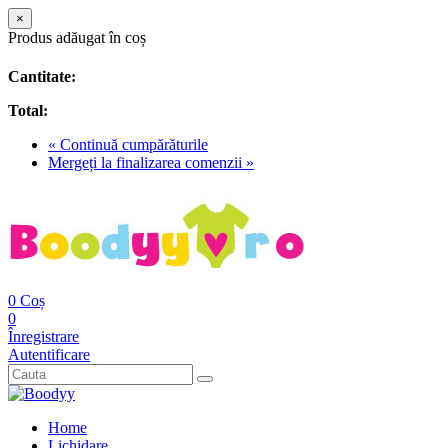
×
Produs adăugat în coș
Cantitate:
Total:
« Continuă cumpărăturile
Mergeți la finalizarea comenzii »
0
Coș
0
Înregistrare
Autentificare
Home
Lichidare