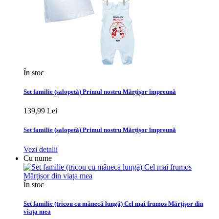
În stoc
Set familie (salopetă) Primul nostru Mărțișor împreună
139,99 Lei
Set familie (salopetă) Primul nostru Mărțișor împreună
Vezi detalii
Cu nume
În stoc
Set familie (tricou cu mânecă lungă) Cel mai frumos Mărțișor din
viața mea